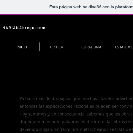
Esta página web se diseñó con la platafor
MARIANAbregu.com
INICIO
CRÍTICA
CURADURÍA
ESTATEME
Ya hace más de dos siglos que muchos filósofos advirtie
entonces las explicaciones racionales pueden ser convince
Hoy sentimos y, en consecuencia, sabemos que las obras 
dupliquen mediante palabras. Al decir que las obras de
devenido slogan. En términos nietzscheanos se trata de